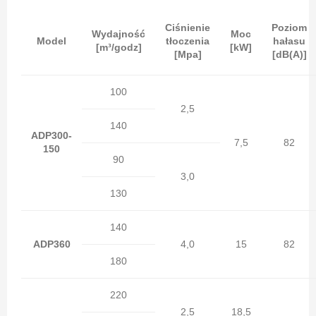
Ciśnienie
Poziom
Wydajność
Moc
Model
tłoczenia
hałasu
[m³/godz]
[kW]
[Mpa]
[dB(A)]
100
2,5
140
ADP300-
7,5
82
150
90
3,0
130
140
ADP360
4,0
15
82
180
220
2,5
18,5